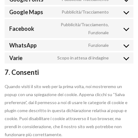
Consent
to
Google Maps
Pubblicità/Tracciamento
Consent
service
to
Pubblicità/Tracciamento,
google-
Facebook
service
Consent
Funzionale
fonts
google-
to
WhatsApp
Funzionale
maps
service
Consent
facebook
to
Varie
Scopo in attesa di indagine
Consent
service
to
7. Consenti
whatsapp
service
varie
Quando visiti il sito web per la prima volta, noi mostreremo un
popup con una spiegazione dei cookie. Appena clicchi su “Salva
preferenze”, dai il permesso a noi di usare le categorie di cookie e
plugin come descritto in questa dichiarazione relativa ai popup e
cookie. Puoi disabilitare i cookie attraverso il tuo browser, ma
prendi in considerazione, che il nostro sito web potrebbe non
funzionare più correttamente.