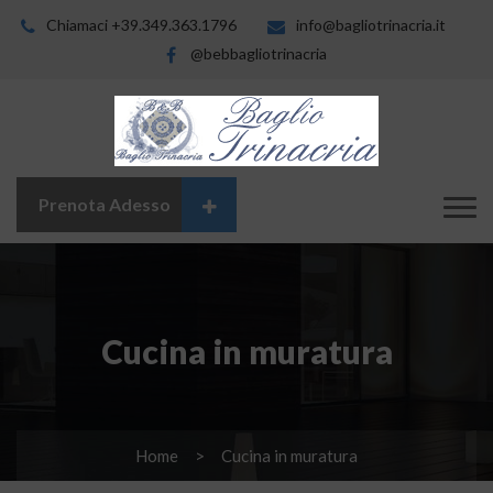
Chiamaci +39.349.363.1796
info@bagliotrinacria.it
@bebbagliotrinacria
Prenota Adesso
Cucina in muratura
Home
Cucina in muratura