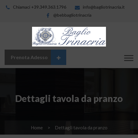
Chiamaci +39.349.363.1796
info@bagliotrinacria.it
@bebbagliotrinacria
Prenota Adesso
Dettagli tavola da pranzo
Home
Dettagli tavola da pranzo