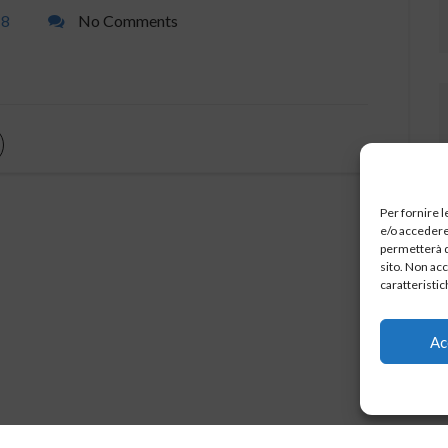
18
No Comments
Per fornire 
e/o accedere 
permetterà d
sito. Non ac
caratteristic
Ac