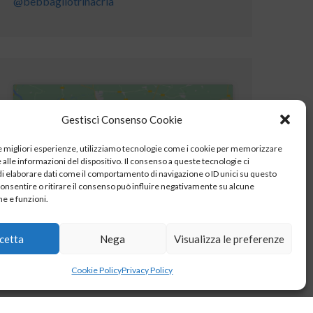
@bebbagliotrinacria
Gestisci Consenso Cookie
le migliori esperienze, utilizziamo tecnologie come i cookie per memorizzare
Fai clic per accettare i cookie marketing e
alle informazioni del dispositivo. Il consenso a queste tecnologie ci
abilitare questo contenuto
i elaborare dati come il comportamento di navigazione o ID unici su questo
consentire o ritirare il consenso può influire negativamente su alcune
he e funzioni.
cetta
Nega
Visualizza le preferenze
Cookie Policy
Privacy Policy