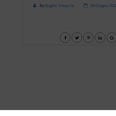
By
Baglio Trinacria
28 Giugno 20