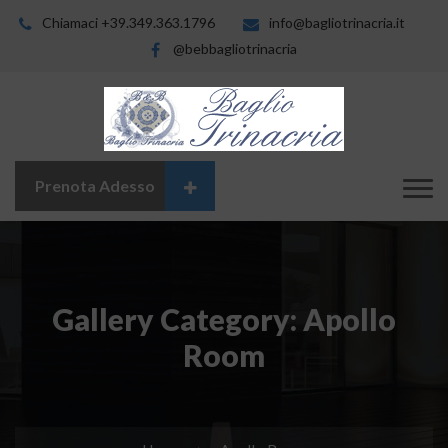
Chiamaci +39.349.363.1796
info@bagliotrinacria.it
@bebbagliotrinacria
Prenota Adesso
Gallery Category:
Apollo
Room