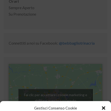
Orari
Sempre Aperto
Su Prenotazione
Connettiti a noi su Facebook:
@bebbagliotrinacria
Fai clic per accettare i cookie marketing e
abilitare questo contenuto
Gestisci Consenso Cookie