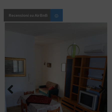
Recensioni su AirBnB
Previous
Next