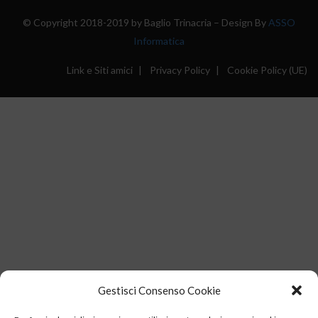
© Copyright 2018-2019 by Baglio Trinacria – Design By
ASSO
Informatica
Link e Siti amici
Privacy Policy
Cookie Policy (UE)
Gestisci Consenso Cookie