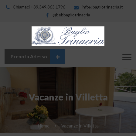
Chiamaci +39.349.363.1796
info@bagliotrinacria.it
@bebbagliotrinacria
Prenota Adesso
Vacanze in Villetta
Home
Vacanze in Villetta