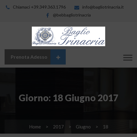
Chiamaci +39.349.363.1796
info@bagliotrinacria.it
@bebbagliotrinacria
Prenota Adesso
Giorno:
18 Giugno 2017
Home
2017
Giugno
18