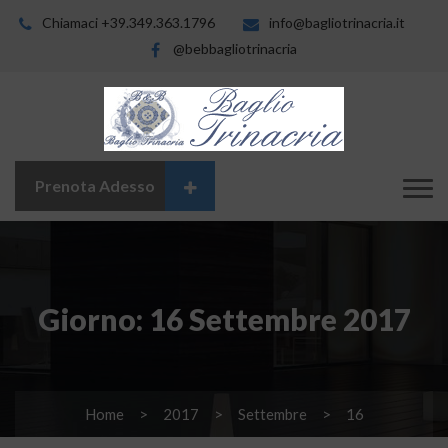
Chiamaci +39.349.363.1796
info@bagliotrinacria.it
@bebbagliotrinacria
Prenota Adesso
Giorno:
16 Settembre 2017
Home
2017
Settembre
16