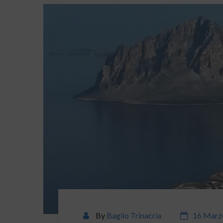
By
Baglio Trinacria
16 Marz