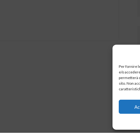
Per fornire 
e/o accedere 
permetterà d
sito. Non ac
caratteristic
Ac