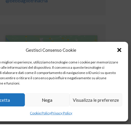
@bebbagliotrinacria
Gestisci Consenso Cookie
le migliori esperienze, utilizziamo tecnologie come i cookie per memorizzare
Fai clic per accettare i cookie marketing e
alle informazioni del dispositivo. Il consenso a queste tecnologie ci
abilitare questo contenuto
i elaborare dati come il comportamento di navigazione o ID unici su questo
consentire o ritirare il consenso può influire negativamente su alcune
he e funzioni.
cetta
Nega
Visualizza le preferenze
Cookie Policy
Privacy Policy