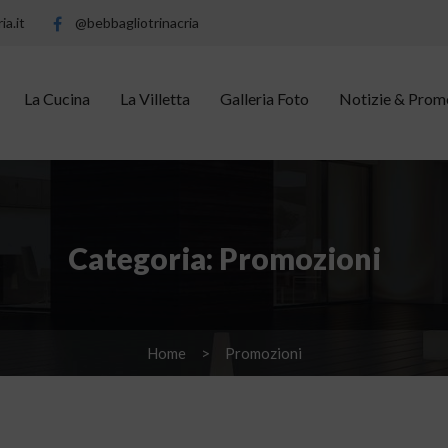
ia.it
@bebbagliotrinacria
La Cucina
La Villetta
Galleria Foto
Notizie & Prom
Categoria:
Promozioni
Home
Promozioni