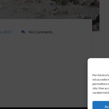
no 2017
No Comments
Per fornire 
e/o accedere 
permetterà d
sito. Non ac
caratteristic
Ac