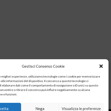
Gestisci Consenso Cookie
le migliori esperienze, utilizziamo tecnologie come i cookie per memorizzare
alle informazioni del dispositivo. Il consenso a queste tecnologie ci
i elaborare dati come il comportamento di navigazione o ID unici su questo
consentire o ritirare il consenso può influire negativamente su alcune
he e funzioni.
cetta
Nega
Visualizza le preferenze